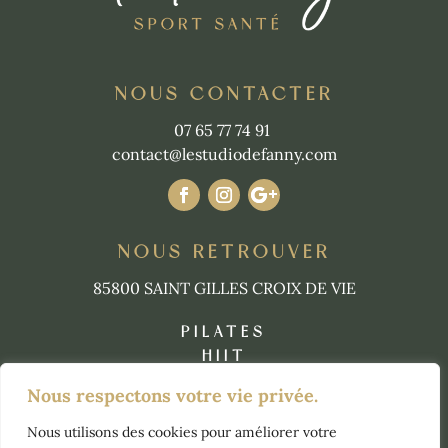
NOUS CONTACTER
07 65 77 74 91
contact@lestudiodefanny.com
NOUS RETROUVER
85800 SAINT GILLES CROIX DE VIE
PILATES
HIIT
STRETCHING
Nous respectons votre vie privée.
YOGA
HYBRID
Nous utilisons des cookies pour améliorer votre